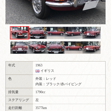
年式
1963
イギリス
色
外装：
レッド
内装：
ブラック/赤パイピング
排気量
1790cc
ステアリング
左
走行距離
3577km