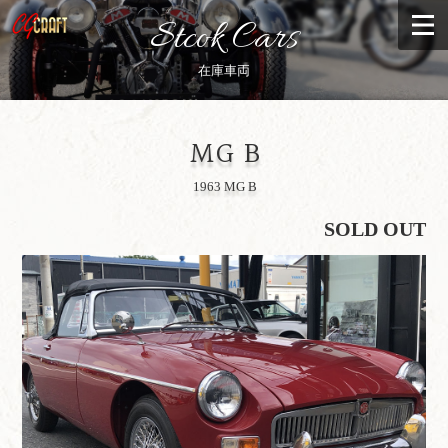
Stcok Cars
在庫車両
MG B
1963 MG B
SOLD OUT