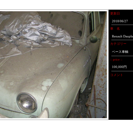
更新日
2018/06/27
車 名
Renault Dauph
カテゴリー
ベース車輌
:: price ::
100,000円
コメント